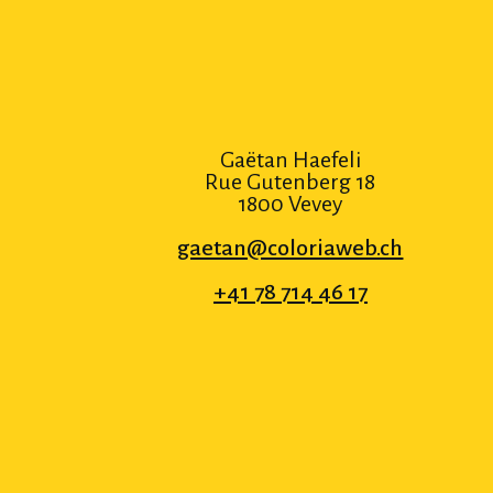
Gaëtan Haefeli
Rue Gutenberg 18
1800 Vevey
gaetan@coloriaweb.ch
+41 78 714 46 17