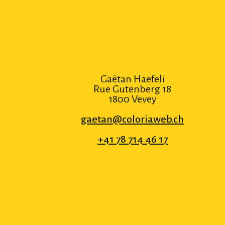
Gaëtan Haefeli
Rue Gutenberg 18
1800 Vevey
gaetan@coloriaweb.ch
+41 78 714 46 17